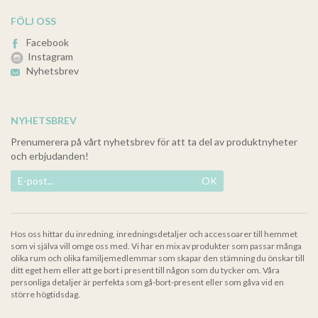
FÖLJ OSS
Facebook
Instagram
Nyhetsbrev
NYHETSBREV
Prenumerera på vårt nyhetsbrev för att ta del av produktnyheter
och erbjudanden!
OK
Hos oss hittar du inredning, inredningsdetaljer och accessoarer till hemmet
som vi själva vill omge oss med. Vi har en mix av produkter som passar många
olika rum och olika familjemedlemmar som skapar den stämning du önskar till
ditt eget hem eller att ge bort i present till någon som du tycker om. Våra
personliga detaljer är perfekta som gå-bort-present eller som gåva vid en
större högtidsdag.