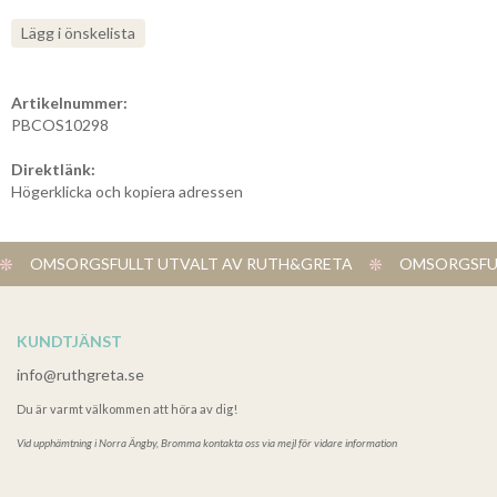
Lägg i önskelista
Artikelnummer:
PBCOS10298
Direktlänk:
Högerklicka och kopiera adressen
OMSORGSFULLT UTVALT AV RUTH&GRETA
OMSORGSFUL
KUNDTJÄNST
info@ruthgreta.se
Du är varmt välkommen att höra av dig!
Vid upphämtning i
Norra Ängby, Bromma kontakta oss via mejl för vidare information