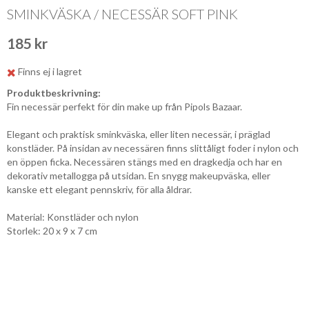
SMINKVÄSKA / NECESSÄR SOFT PINK
185 kr
Finns ej i lagret
Produktbeskrivning:
Fin necessär perfekt för din make up från Pipols Bazaar.
Elegant och praktisk sminkväska, eller liten necessär, i präglad
konstläder. På insidan av necessären finns slittåligt foder i nylon och
en öppen ficka. Necessären stängs med en dragkedja och har en
dekorativ metallogga på utsidan. En snygg makeupväska, eller
kanske ett elegant pennskriv, för alla åldrar.
Material: Konstläder och nylon
Storlek: 20 x 9 x 7 cm