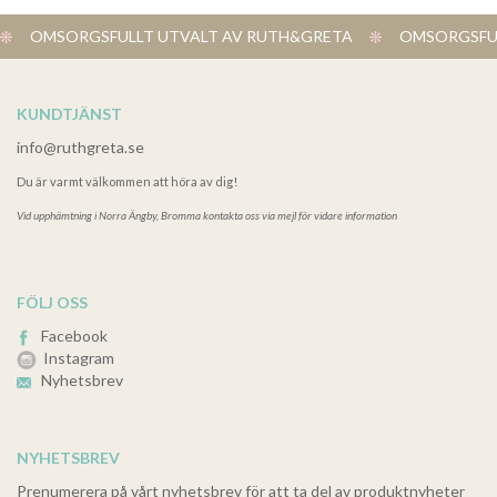
OMSORGSFULLT UTVALT AV RUTH&GRETA
OMSORGSFUL
KUNDTJÄNST
info@ruthgreta.se
Du är varmt välkommen att höra av dig!
Vid upphämtning i
Norra Ängby, Bromma kontakta oss via mejl för vidare information
FÖLJ OSS
Facebook
Instagram
Nyhetsbrev
NYHETSBREV
Prenumerera på vårt nyhetsbrev för att ta del av produktnyheter