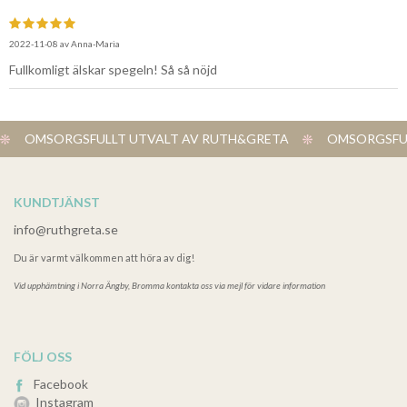
2022-11-08
av
Anna-Maria
Fullkomligt älskar spegeln! Så så nöjd
OMSORGSFULLT UTVALT AV RUTH&GRETA
OMSORGSFUL
KUNDTJÄNST
info@ruthgreta.se
Du är varmt välkommen att höra av dig!
Vid upphämtning i
Norra Ängby, Bromma kontakta oss via mejl för vidare information
FÖLJ OSS
Facebook
Instagram