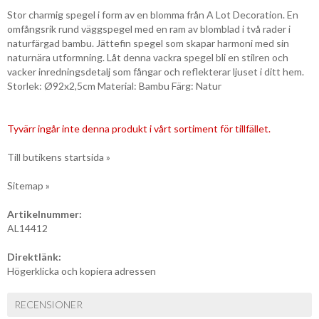
Stor charmig spegel i form av en blomma från A Lot Decoration. En
omfångsrik rund väggspegel med en ram av blomblad i två rader i
naturfärgad bambu. Jättefin spegel som skapar harmoni med sin
naturnära utformning. Låt denna vackra spegel bli en stilren och
vacker inredningsdetalj som fångar och reflekterar ljuset i ditt hem.
Storlek: Ø92x2,5cm Material: Bambu Färg: Natur
Tyvärr ingår inte denna produkt i vårt sortiment för tillfället.
Till butikens startsida »
Sitemap »
Artikelnummer:
AL14412
Direktlänk:
Högerklicka och kopiera adressen
RECENSIONER