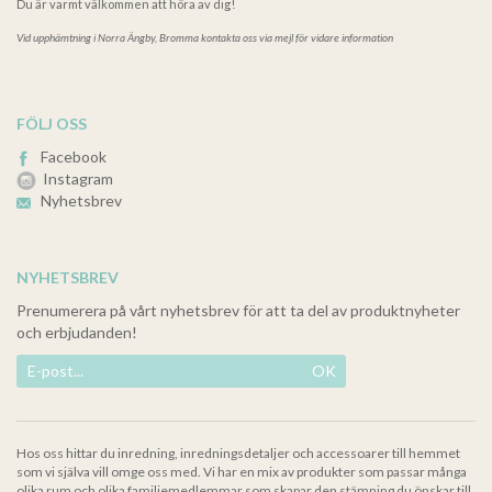
Du är varmt välkommen att höra av dig!
Vid upphämtning i
Norra Ängby, Bromma kontakta oss via mejl för vidare information
FÖLJ OSS
Facebook
Instagram
Nyhetsbrev
NYHETSBREV
Prenumerera på vårt nyhetsbrev för att ta del av produktnyheter
och erbjudanden!
OK
Hos oss hittar du inredning, inredningsdetaljer och accessoarer till hemmet
som vi själva vill omge oss med. Vi har en mix av produkter som passar många
olika rum och olika familjemedlemmar som skapar den stämning du önskar till