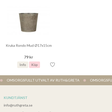
Kruka Rondo Mud Ø17x15cm
79 kr
Info
Köp
OMSORGSFULLT UTVALT AV RUTH&GRETA
OMSORGSFUL
KUNDTJÄNST
info@ruthgreta.se