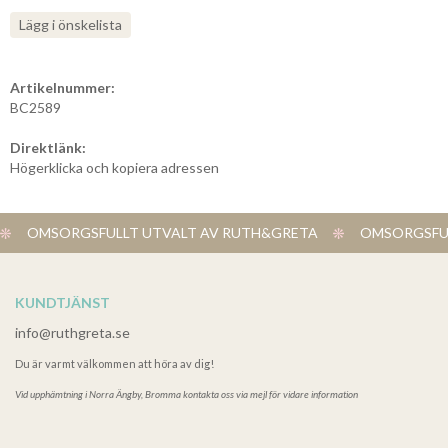
Lägg i önskelista
Artikelnummer:
BC2589
Direktlänk:
Högerklicka och kopiera adressen
OMSORGSFULLT UTVALT AV RUTH&GRETA
OMSORGSFUL
KUNDTJÄNST
info@ruthgreta.se
Du är varmt välkommen att höra av dig!
Vid upphämtning i
Norra Ängby, Bromma kontakta oss via mejl för vidare information