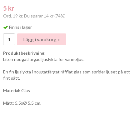
5 kr
Ord. 19 kr. Du sparar 14 kr (74%)
Finns i lager
Lägg i varukorg »
Produktbeskrivning:
Liten nougatfärgad ljuslykta för värmeljus.
En fin ljuslykta i nougatfärgat räfflat glas som sprider ljuset på ett
fint sätt.
Material: Glas
Mått: 5,5xØ 5,5 cm.