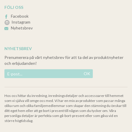
FÖLJ OSS
Facebook
Instagram
Nyhetsbrev
NYHETSBREV
Prenumerera på vårt nyhetsbrev för att ta del av produktnyheter
och erbjudanden!
OK
Hos oss hittar du inredning, inredningsdetaljer och accessoarer till hemmet
som vi själva vill omge oss med. Vi har en mix av produkter som passar många
olika rum och olika familjemedlemmar som skapar den stämning du önskar till
ditt eget hem eller att ge bort i present till någon som du tycker om. Våra
personliga detaljer är perfekta som gå-bort-present eller som gåva vid en
större högtidsdag.