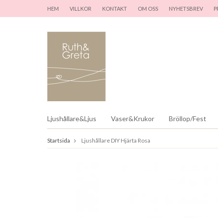
HEM
VILLKOR
KONTAKT
OM OSS
NYHETSBREV
P
Ljushållare&Ljus
Vaser&Krukor
Bröllop/Fest
Startsida
Ljushållare DIY Hjärta Rosa