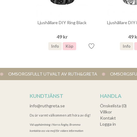
Ljushållare DIY Ring Black
Ljushållare DIY
49 kr
49 
Info
Köp
Info
OMSORGSFULLT UTVALT AV RUTH&GRETA
OMSORGSFUL
KUNDTJÄNST
HANDLA
info@ruthgreta.se
Önskelista (0)
Villkor
Du är varmt välkommen att höra av dig!
Kontakt
Logga in
Vid upphämtning i
Norra Ängby, Bromma
kontakta oss via mejl för vidare information