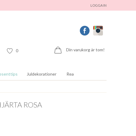
LOGGA IN
Din varukorg är tom!
0
esenttips
Juldekorationer
Rea
HJÄRTA ROSA