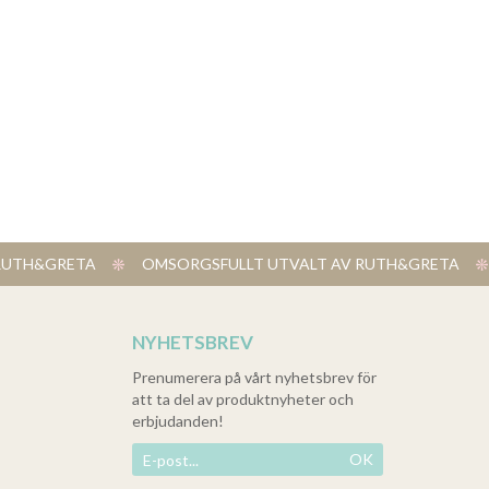
V RUTH&GRETA
​ OMSORGSFULLT UTVALT AV RUTH&GRETA
NYHETSBREV
Prenumerera på vårt nyhetsbrev för
att ta del av produktnyheter och
erbjudanden!
OK