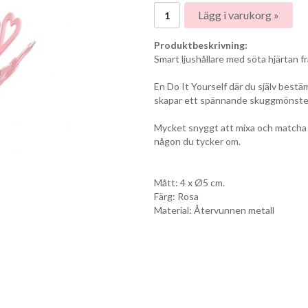
Lägg i varukorg »
Produktbeskrivning:
Smart ljushållare med söta hjärtan f
En Do It Yourself där du själv bestä
skapar ett spännande skuggmönster 
Mycket snyggt att mixa och matcha me
någon du tycker om.
Mått: 4 x Ø5 cm.
Färg: Rosa
Material: Återvunnen metall