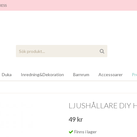
RES
S
Duka
Inredning&Dekoration
Barnrum
Accessoarer
Pr
LJUSHÅLLARE DIY 
49 kr
Finns i lager