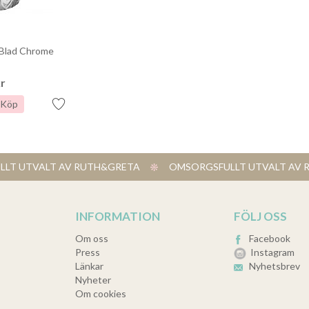
 Blad Chrome
kr
Köp
LT UTVALT AV RUTH&GRETA
​ OMSORGSFULLT UTVALT A
INFORMATION
FÖLJ OSS
Om oss
Facebook
Press
Instagram
Länkar
Nyhetsbrev
Nyheter
Om cookies