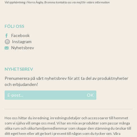
Vid upphämtning i
Norra Ängby, Bromma kontakta oss via mejl för vidare information
FÖLJ OSS
Facebook
Instagram
Nyhetsbrev
NYHETSBREV
Prenumerera på vårt nyhetsbrev för att ta del av produktnyheter
och erbjudanden!
OK
Hos oss hittar du inredning, inredningsdetaljer och accessoarer till hemmet
som vi själva vill omge oss med. Vi har en mix av produkter som passar många
olika rum och olika familjemedlemmar som skapar den stämning du önskar till
ditt eget hem eller att ge bort i present till någon som du tycker om. Våra