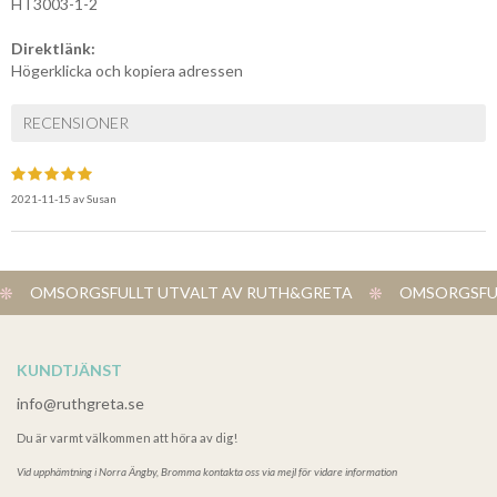
HT3003-1-2
Direktlänk:
Högerklicka och kopiera adressen
RECENSIONER
2021-11-15
av
Susan
OMSORGSFULLT UTVALT AV RUTH&GRETA
OMSORGSFUL
KUNDTJÄNST
info@ruthgreta.se
Du är varmt välkommen att höra av dig!
Vid upphämtning i
Norra Ängby, Bromma kontakta oss via mejl för vidare information