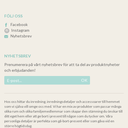
FÖLJ OSS
Facebook
Instagram
Nyhetsbrev
NYHETSBREV
Prenumerera på vårt nyhetsbrev för att ta del av produktnyheter
och erbjudanden!
OK
Hos oss hittar du inredning, inredningsdetaljer och accessoarer till hemmet
som vi själva vill omge oss med. Vi har en mix av produkter som passar många
olika rum och olika familjemedlemmar som skapar den stämning du önskar till
ditt eget hem eller att ge bort i present till någon som du tycker om. Våra
personliga detaljer är perfekta som gå-bort-present eller som gåva vid en
större högtidsdag.