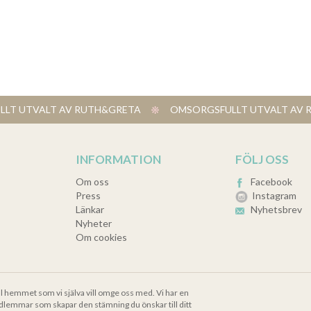
LT UTVALT AV RUTH&GRETA
​ OMSORGSFULLT UTVALT A
INFORMATION
FÖLJ OSS
Om oss
Facebook
Press
Instagram
Länkar
Nyhetsbrev
Nyheter
Om cookies
ll hemmet som vi själva vill omge oss med. Vi har en
dlemmar som skapar den stämning du önskar till ditt