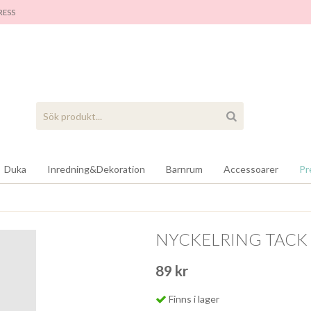
RES
S
Duka
Inredning&Dekoration
Barnrum
Accessoarer
Pr
NYCKELRING TACK 
89 kr
Finns i lager