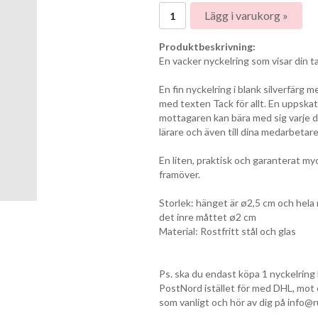
Lägg i varukorg »
Produktbeskrivning:
En vacker nyckelring som visar din 
En fin nyckelring i blank silverfärg
med texten Tack för allt. En uppska
mottagaren kan bära med sig varje d
lärare och även till dina medarbetare
En liten, praktisk och garanterat 
framöver.
Storlek: hänget är ø2,5 cm och hela n
det inre måttet ø2 cm
Material: Rostfritt stål och glas
Ps. ska du endast köpa 1 nyckelring 
PostNord istället för med DHL, mot e
som vanligt och hör av dig på info@ru