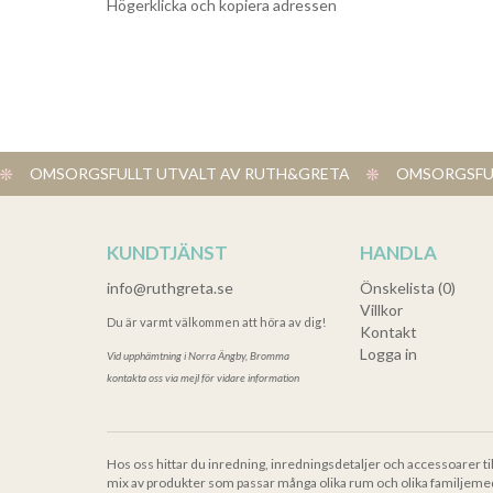
Högerklicka och kopiera adressen
OMSORGSFULLT UTVALT AV RUTH&GRETA
OMSORGSFUL
KUNDTJÄNST
HANDLA
info@ruthgreta.se
Önskelista (0)
Villkor
Du är varmt välkommen att höra av dig!
Kontakt
Logga in
Vid upphämtning i
Norra Ängby, Bromma
kontakta oss via mejl för vidare information
Hos oss hittar du inredning, inredningsdetaljer och accessoarer ti
mix av produkter som passar många olika rum och olika familjeme