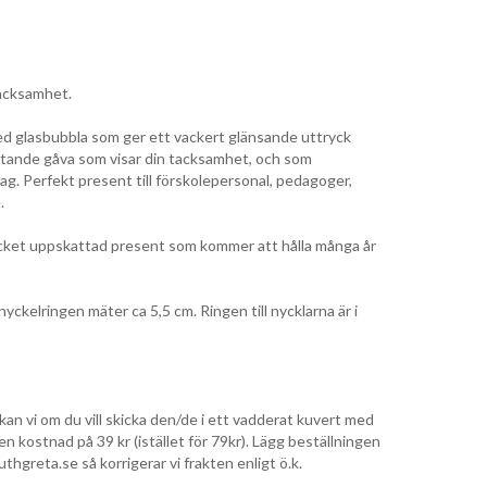
tacksamhet.
 med glasbubbla som ger ett vackert glänsande uttryck
ttande gåva som visar din tacksamhet, och som
ag. Perfekt present till förskolepersonal, pedagoger,
.
mycket uppskattad present som kommer att hålla många år
yckelringen mäter ca 5,5 cm. Ringen till nycklarna är i
kan vi om du vill skicka den/de i ett vadderat kuvert med
n kostnad på 39 kr (istället för 79kr). Lägg beställningen
thgreta.se så korrigerar vi frakten enligt ö.k.