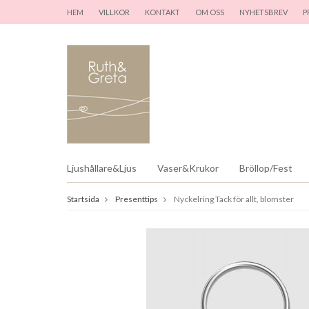
HEM
VILLKOR
KONTAKT
OM OSS
NYHETSBREV
P
Ljushållare&Ljus
Vaser&Krukor
Bröllop/Fest
Startsida
Presenttips
Nyckelring Tack för allt, blomster