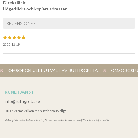
Direktlänk:
Högerklicka och kopiera adressen
RECENSIONER
2022-12-19
OMSORGSFULLT UTVALT AV RUTH&GRETA
OMSORGSFUL
KUNDTJÄNST
info@ruthgreta.se
Du är varmt välkommen att höra av dig!
Vid upphämtning i
Norra Ängby, Bromma kontakta oss via mejl för vidare information