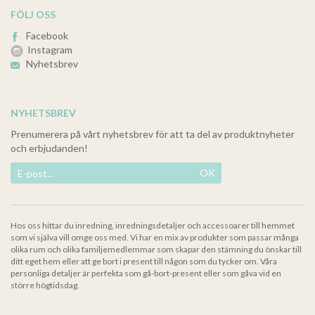
FÖLJ OSS
Facebook
Instagram
Nyhetsbrev
NYHETSBREV
Prenumerera på vårt nyhetsbrev för att ta del av produktnyheter
och erbjudanden!
OK
Hos oss hittar du inredning, inredningsdetaljer och accessoarer till hemmet
som vi själva vill omge oss med. Vi har en mix av produkter som passar många
olika rum och olika familjemedlemmar som skapar den stämning du önskar till
ditt eget hem eller att ge bort i present till någon som du tycker om. Våra
personliga detaljer är perfekta som gå-bort-present eller som gåva vid en
större högtidsdag.