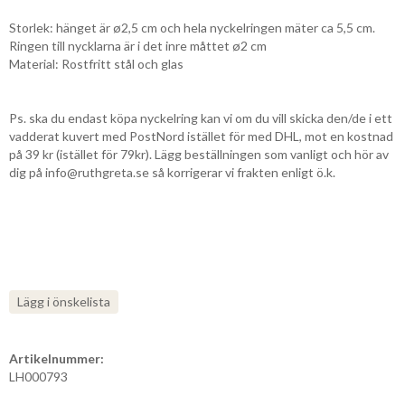
Storlek: hänget är ø2,5 cm och hela nyckelringen mäter ca 5,5 cm.
Ringen till nycklarna är i det inre måttet ø2 cm
Material: Rostfritt stål och glas
Ps. ska du endast köpa nyckelring kan vi om du vill skicka den/de i ett
vadderat kuvert med PostNord istället för med DHL, mot en kostnad
på 39 kr (istället för 79kr). Lägg beställningen som vanligt och hör av
dig på info@ruthgreta.se så korrigerar vi frakten enligt ö.k.
Lägg i önskelista
Artikelnummer:
LH000793