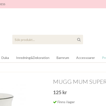
RES
S
Duka
Inredning&Dekoration
Barnrum
Accessoarer
Pr
MUGG MUM SUPE
125 kr
Finns i lager