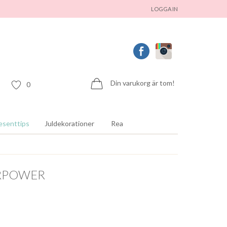
LOGGA IN
Din varukorg är tom!
0
esenttips
Juldekorationer
Rea
RPOWER