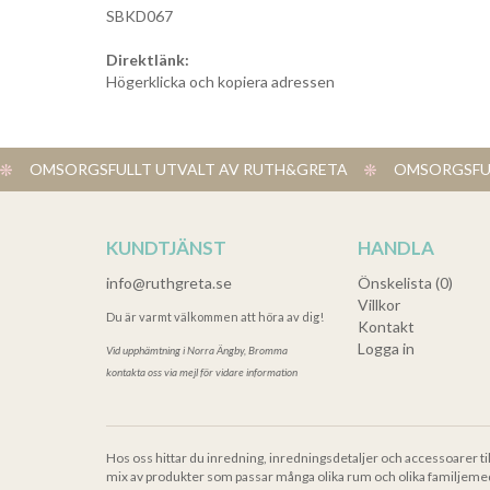
SBKD067
Direktlänk:
Högerklicka och kopiera adressen
OMSORGSFULLT UTVALT AV RUTH&GRETA
OMSORGSFUL
KUNDTJÄNST
HANDLA
info@ruthgreta.se
Önskelista (0)
Villkor
Du är varmt välkommen att höra av dig!
Kontakt
Logga in
Vid upphämtning i
Norra Ängby, Bromma
kontakta oss via mejl för vidare information
Hos oss hittar du inredning, inredningsdetaljer och accessoarer ti
mix av produkter som passar många olika rum och olika familjeme