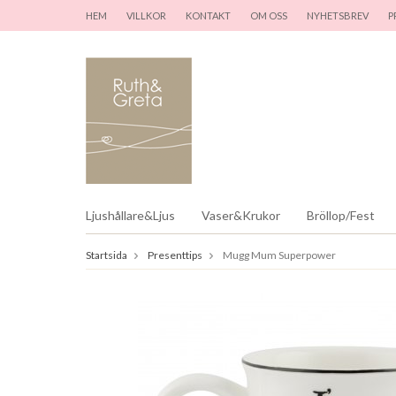
HEM
VILLKOR
KONTAKT
OM OSS
NYHETSBREV
P
Ljushållare&Ljus
Vaser&Krukor
Bröllop/Fest
Startsida
Presenttips
Mugg Mum Superpower