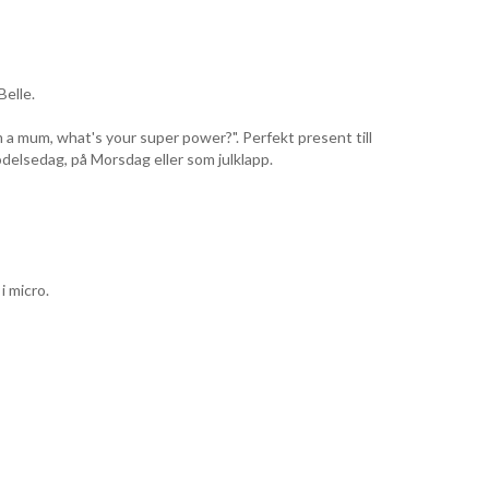
elle.
 a mum, what's your super power?". Perfekt present till
delsedag, på Morsdag eller som julklapp.
i micro.