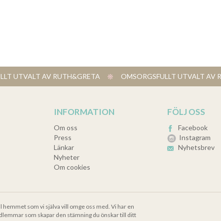
LT UTVALT AV RUTH&GRETA
​ OMSORGSFULLT UTVALT A
INFORMATION
FÖLJ OSS
Om oss
Facebook
Press
Instagram
Länkar
Nyhetsbrev
Nyheter
Om cookies
ll hemmet som vi själva vill omge oss med. Vi har en
dlemmar som skapar den stämning du önskar till ditt