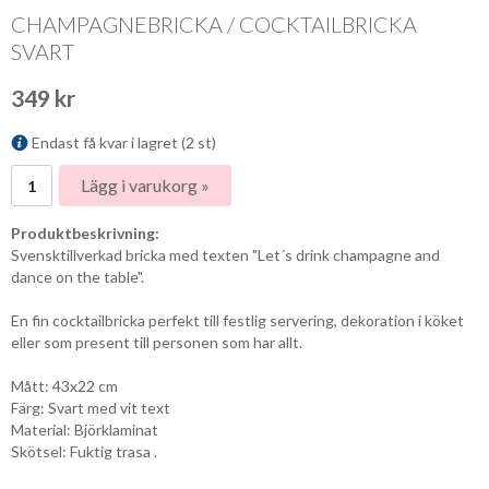
CHAMPAGNEBRICKA / COCKTAILBRICKA
SVART
349 kr
Endast få kvar i lagret (2 st)
Lägg i varukorg »
Produktbeskrivning:
Svensktillverkad bricka med texten "Let´s drink champagne and
dance on the table".
En fin cocktailbricka perfekt till festlig servering, dekoration i köket
eller som present till personen som har allt.
Mått: 43x22 cm
Färg: Svart med vit text
Material: Björklaminat
Skötsel: Fuktig trasa .