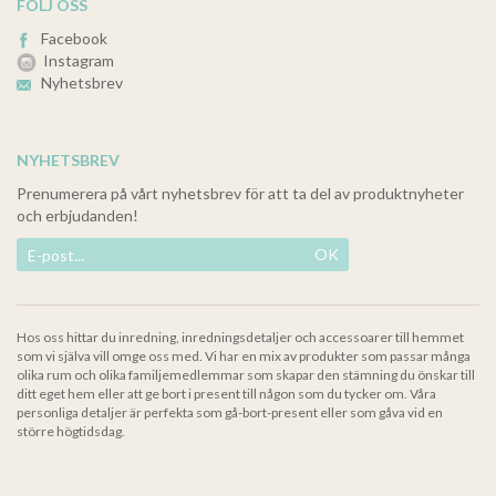
FÖLJ OSS
Facebook
Instagram
Nyhetsbrev
NYHETSBREV
Prenumerera på vårt nyhetsbrev för att ta del av produktnyheter
och erbjudanden!
OK
Hos oss hittar du inredning, inredningsdetaljer och accessoarer till hemmet
som vi själva vill omge oss med. Vi har en mix av produkter som passar många
olika rum och olika familjemedlemmar som skapar den stämning du önskar till
ditt eget hem eller att ge bort i present till någon som du tycker om. Våra
personliga detaljer är perfekta som gå-bort-present eller som gåva vid en
större högtidsdag.