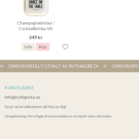
Champagnebricka /
Cocktailbricka Vit
349 kr
Info
Köp
OMSORGSFULLT UTVALT AV RUTH&GRETA
OMSORGSFUL
KUNDTJÄNST
info@ruthgreta.se
Du är varmt välkommen att höra av dig!
Vid upphämtning i
Norra Ängby, Bromma kontakta oss via mejl för vidare information