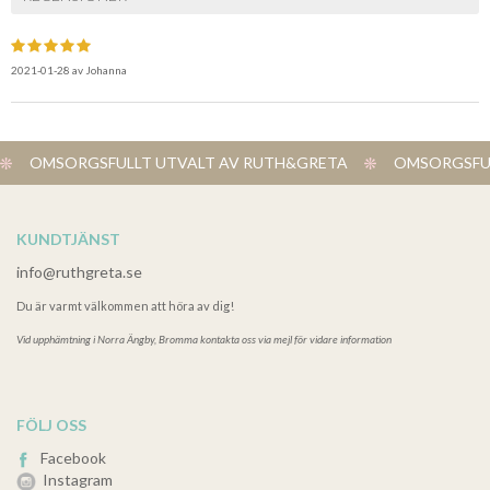
2021-01-28
av
Johanna
OMSORGSFULLT UTVALT AV RUTH&GRETA
OMSORGSFUL
KUNDTJÄNST
info@ruthgreta.se
Du är varmt välkommen att höra av dig!
Vid upphämtning i
Norra Ängby, Bromma kontakta oss via mejl för vidare information
FÖLJ OSS
Facebook
Instagram