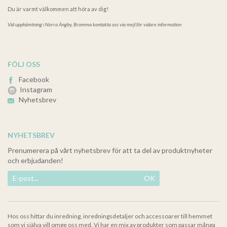
Du är varmt välkommen att höra av dig!
Vid upphämtning i
Norra Ängby, Bromma kontakta oss via mejl för vidare information
FÖLJ OSS
Facebook
Instagram
Nyhetsbrev
NYHETSBREV
Prenumerera på vårt nyhetsbrev för att ta del av produktnyheter
och erbjudanden!
OK
Hos oss hittar du inredning, inredningsdetaljer och accessoarer till hemmet
som vi själva vill omge oss med. Vi har en mix av produkter som passar många