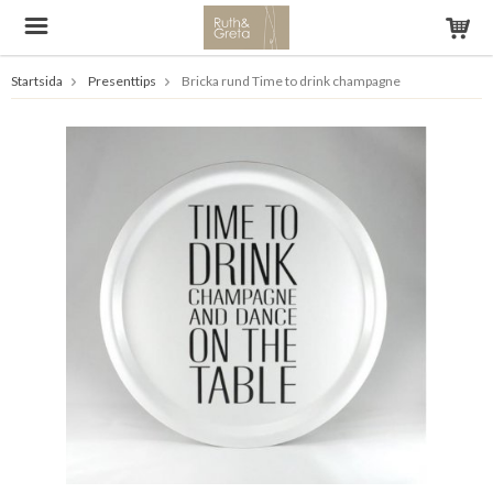
Startsida
Presenttips
Bricka rund Time to drink champagne