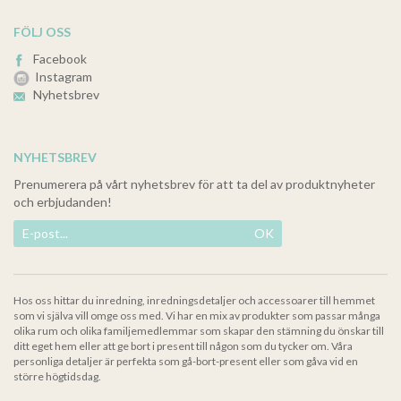
FÖLJ OSS
Facebook
Instagram
Nyhetsbrev
NYHETSBREV
Prenumerera på vårt nyhetsbrev för att ta del av produktnyheter
och erbjudanden!
OK
Hos oss hittar du inredning, inredningsdetaljer och accessoarer till hemmet
som vi själva vill omge oss med. Vi har en mix av produkter som passar många
olika rum och olika familjemedlemmar som skapar den stämning du önskar till
ditt eget hem eller att ge bort i present till någon som du tycker om. Våra
personliga detaljer är perfekta som gå-bort-present eller som gåva vid en
större högtidsdag.