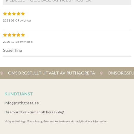
2021-03-09
av
Linda
2020-10-25
av
Mikael
Super fina
OMSORGSFULLT UTVALT AV RUTH&GRETA
OMSORGSFUL
KUNDTJÄNST
info@ruthgreta.se
Du är varmt välkommen att höra av dig!
Vid upphämtning i
Norra Ängby, Bromma kontakta oss via mejl för vidare information