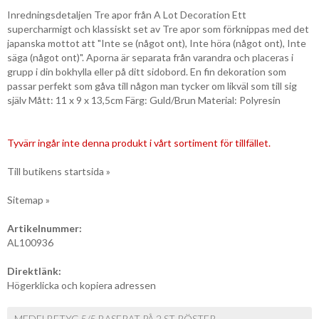
Inredningsdetaljen Tre apor från A Lot Decoration Ett
supercharmigt och klassiskt set av Tre apor som förknippas med det
japanska mottot att "Inte se (något ont), Inte höra (något ont), Inte
säga (något ont)". Aporna är separata från varandra och placeras i
grupp i din bokhylla eller på ditt sidobord. En fin dekoration som
passar perfekt som gåva till någon man tycker om likväl som till sig
själv Mått: 11 x 9 x 13,5cm Färg: Guld/Brun Material: Polyresin
Tyvärr ingår inte denna produkt i vårt sortiment för tillfället.
Till butikens startsida »
Sitemap »
Artikelnummer:
AL100936
Direktlänk:
Högerklicka och kopiera adressen
MEDELBETYG 5/5 BASERAT PÅ 2 ST RÖSTER.