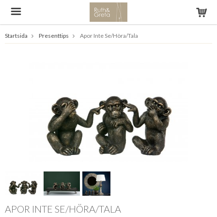
Startsida
Presenttips
Apor Inte Se/Höra/Tala
APOR INTE SE/HÖRA/TALA