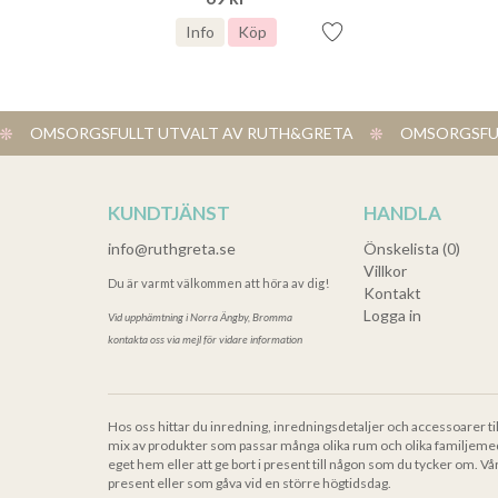
Info
Köp
OMSORGSFULLT UTVALT AV RUTH&GRETA
OMSORGSFUL
KUNDTJÄNST
HANDLA
info@ruthgreta.se
Önskelista (0)
Villkor
Du är varmt välkommen att höra av dig!
Kontakt
Logga in
Vid upphämtning i
Norra Ängby, Bromma
kontakta oss via mejl för vidare information
Hos oss hittar du inredning, inredningsdetaljer och accessoarer ti
mix av produkter som passar många olika rum och olika familjeme
eget hem eller att ge bort i present till någon som du tycker om. Vå
present eller som gåva vid en större högtidsdag.