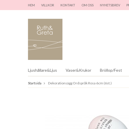
HEM
VILLKOR
KONTAKT
OM OSS
NYHETSBREV
P
Ljushållare&Ljus
Vaser&Krukor
Bröllop/Fest
Startsida
Dekorationsägg Ordspråk Rosa 6cm (6st.)