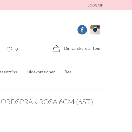
LOGGA IN
Din varukorg är tom!
0
esenttips
Juldekorationer
Rea
RDSPRÅK ROSA 6CM (6ST.)