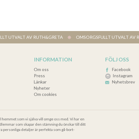
LT UTVALT AV RUTH&GRETA
​ OMSORGSFULLT UTVALT A
INFORMATION
FÖLJ OSS
Om oss
Facebook
Press
Instagram
Länkar
Nyhetsbrev
Nyheter
Om cookies
ll hemmet som vi själva vill omge oss med. Vi har en
dlemmar som skapar den stämning du önskar till ditt
ra personliga detaljer är perfekta som gå-bort-