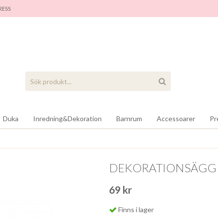
RES
S
Duka
Inredning&Dekoration
Barnrum
Accessoarer
Pr
DEKORATIONSÄGG O
69 kr
Finns i lager