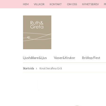
HEM
VILLKOR
KONTAKT
OM OSS
NYHETSBREV
P
Ljushållare&Ljus
Vaser&Krukor
Bröllop/Fest
Startsida
Knut Serafina Grå