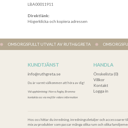
LBA00011911
Direktlänk:
Högerklicka och kopiera adressen
OMSORGSFULLT UTVALT AV RUTH&GRETA
OMSORGSFUL
KUNDTJÄNST
HANDLA
info@ruthgreta.se
Önskelista (0)
Villkor
Du är varmt välkommen att höra av dig!
Kontakt
Logga in
Vid upphämtning i
Norra Ängby, Bromma
kontakta oss via mejl för vidare information
Hos oss hittar du inredning, inredningsdetaljer och accessoarer ti
mix av produkter som passar många olika rum och olika familjeme