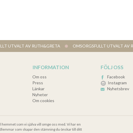
LT UTVALT AV RUTH&GRETA
​ OMSORGSFULLT UTVALT A
INFORMATION
FÖLJ OSS
Om oss
Facebook
Press
Instagram
Länkar
Nyhetsbrev
Nyheter
Om cookies
ll hemmet som vi själva vill omge oss med. Vi har en
dlemmar som skapar den stämning du önskar till ditt