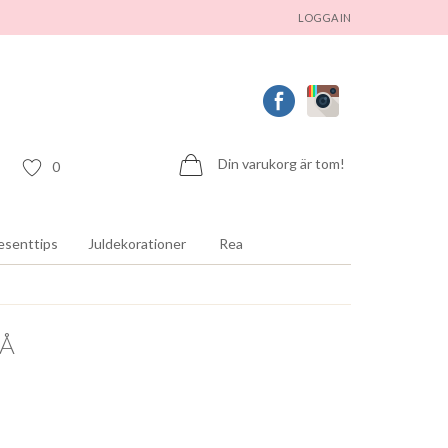
LOGGA IN
Din varukorg är tom!
0
esenttips
Juldekorationer
Rea
RÅ