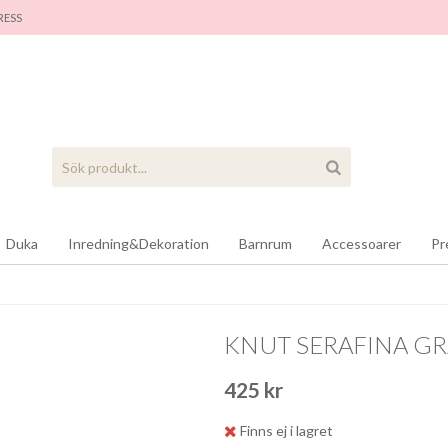
RES
S
Duka
Inredning&Dekoration
Barnrum
Accessoarer
Pr
KNUT SERAFINA G
425 kr
Finns ej i lagret