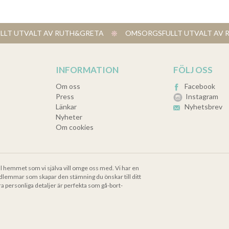
LT UTVALT AV RUTH&GRETA
​ OMSORGSFULLT UTVALT A
INFORMATION
FÖLJ OSS
Om oss
Facebook
Press
Instagram
Länkar
Nyhetsbrev
Nyheter
Om cookies
ll hemmet som vi själva vill omge oss med. Vi har en
dlemmar som skapar den stämning du önskar till ditt
ra personliga detaljer är perfekta som gå-bort-