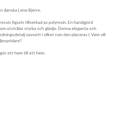
ån danska Lene Bjerre.
ssiv figurin tillverkad av polyresin. En handgjord
som utstrålar styrka och glädje. Denna eleganta och
redningsdetalj oavsett i vilket rum den placeras i. Vem vill
djespridare?
gör ett hem till ett hem.