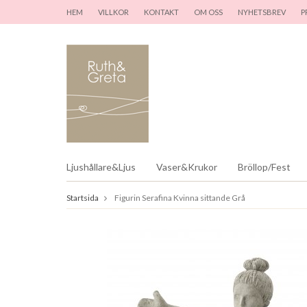
HEM
VILLKOR
KONTAKT
OM OSS
NYHETSBREV
P
Ljushållare&Ljus
Vaser&Krukor
Bröllop/Fest
Startsida
Figurin Serafina Kvinna sittande Grå