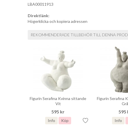
LBA00011913
Direktlänk:
Högerklicka och kopiera adressen
REKOMMENDERADE TILLBEHÖR TILL DENNA PRO
Figurin Serafina Kvinna sittande
Figurin Serafina 
Vit
Gr
595 kr
595 
Info
Köp
Info