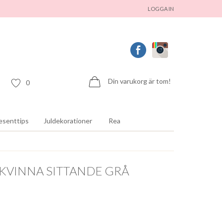
LOGGA IN
Din varukorg är tom!
0
esenttips
Juldekorationer
Rea
 KVINNA SITTANDE GRÅ