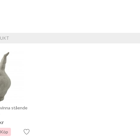
DUKT
Kvinna stående
å
kr
Köp