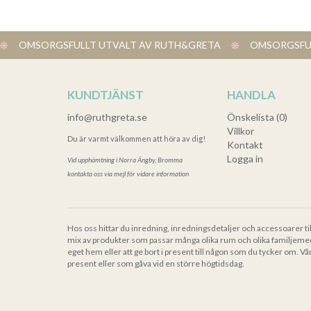
OMSORGSFULLT UTVALT AV RUTH&GRETA
OMSORGSFUL
KUNDTJÄNST
HANDLA
info@ruthgreta.se
Önskelista (0)
Villkor
Du är varmt välkommen att höra av dig!
Kontakt
Logga in
Vid upphämtning i
Norra Ängby, Bromma
kontakta oss via mejl för vidare information
Hos oss hittar du inredning, inredningsdetaljer och accessoarer ti
mix av produkter som passar många olika rum och olika familjeme
eget hem eller att ge bort i present till någon som du tycker om. Vå
present eller som gåva vid en större högtidsdag.