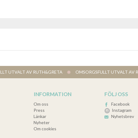
LT UTVALT AV RUTH&GRETA
​ OMSORGSFULLT UTVALT A
INFORMATION
FÖLJ OSS
Om oss
Facebook
Press
Instagram
Länkar
Nyhetsbrev
Nyheter
Om cookies