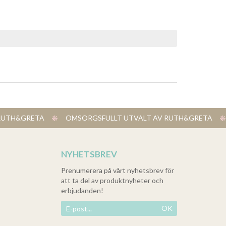
V RUTH&GRETA
​ OMSORGSFULLT UTVALT AV RUTH&GRETA
NYHETSBREV
Prenumerera på vårt nyhetsbrev för
att ta del av produktnyheter och
erbjudanden!
OK