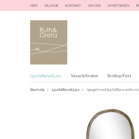
HEM
VILLKOR
KONTAKT
OM OSS
NYHETSBREV
P
Ljushållare&Ljus
Vaser&Krukor
Bröllop/Fest
Startsida
Ljushållare&Ljus
Spegel med ljushållare antik mä