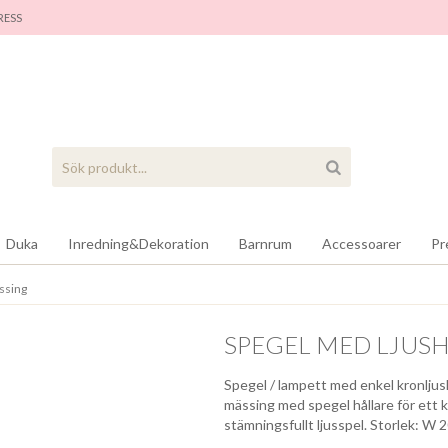
RES
S
Duka
Inredning&Dekoration
Barnrum
Accessoarer
Pr
ssing
SPEGEL MED LJUSH
Spegel / lampett med enkel kronljush
mässing med spegel hållare för ett k
stämningsfullt ljusspel. Storlek: W 2