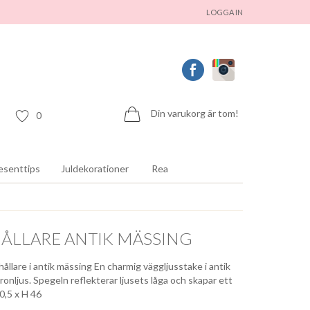
LOGGA IN
Din varukorg är tom!
0
esenttips
Juldekorationer
Rea
ÅLLARE ANTIK MÄSSING
ållare i antik mässing En charmig väggljusstake i antik
ronljus. Spegeln reflekterar ljusets låga och skapar ett
0,5 x H 46