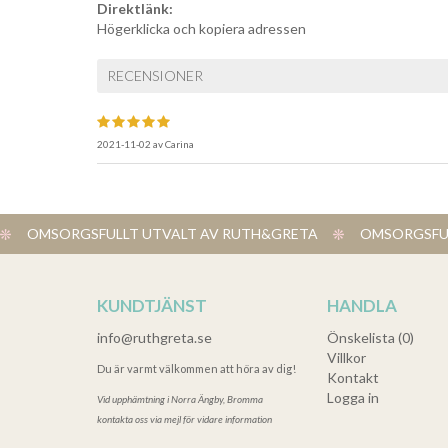
Direktlänk:
Högerklicka och kopiera adressen
RECENSIONER
2021-11-02
av
Carina
OMSORGSFULLT UTVALT AV RUTH&GRETA
OMSORGSFUL
KUNDTJÄNST
HANDLA
info@ruthgreta.se
Önskelista (0)
Villkor
Du är varmt välkommen att höra av dig!
Kontakt
Logga in
Vid upphämtning i
Norra Ängby, Bromma
kontakta oss via mejl för vidare information