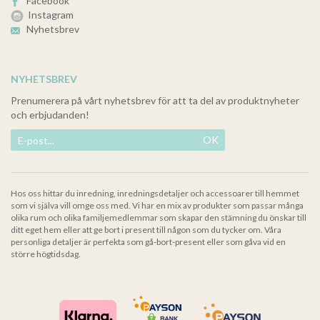
Facebook
Instagram
Nyhetsbrev
NYHETSBREV
Prenumerera på vårt nyhetsbrev för att ta del av produktnyheter
och erbjudanden!
OK
Hos oss hittar du inredning, inredningsdetaljer och accessoarer till hemmet
som vi själva vill omge oss med. Vi har en mix av produkter som passar många
olika rum och olika familjemedlemmar som skapar den stämning du önskar till
ditt eget hem eller att ge bort i present till någon som du tycker om. Våra
personliga detaljer är perfekta som gå-bort-present eller som gåva vid en
större högtidsdag.