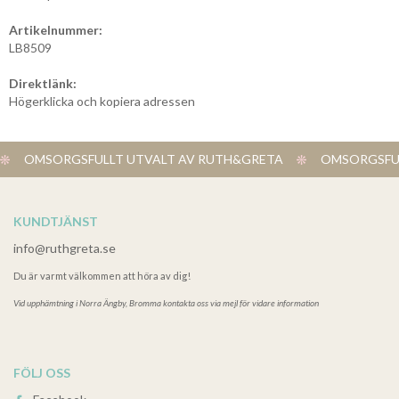
Artikelnummer:
LB8509
Direktlänk:
Högerklicka och kopiera adressen
OMSORGSFULLT UTVALT AV RUTH&GRETA
OMSORGSFUL
KUNDTJÄNST
info@ruthgreta.se
Du är varmt välkommen att höra av dig!
Vid upphämtning i
Norra Ängby, Bromma kontakta oss via mejl för vidare information
FÖLJ OSS