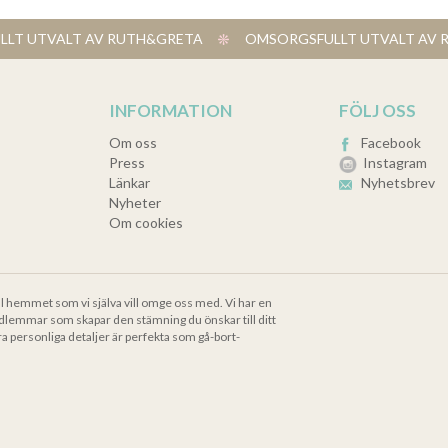
LT UTVALT AV RUTH&GRETA
​ OMSORGSFULLT UTVALT A
INFORMATION
FÖLJ OSS
Om oss
Facebook
Press
Instagram
Länkar
Nyhetsbrev
Nyheter
Om cookies
ll hemmet som vi själva vill omge oss med. Vi har en
dlemmar som skapar den stämning du önskar till ditt
ra personliga detaljer är perfekta som gå-bort-