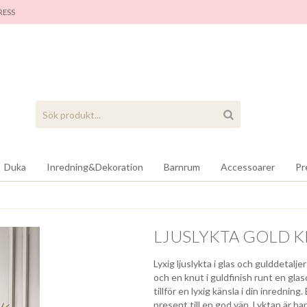
RES
S
Duka
Inredning&Dekoration
Barnrum
Accessoarer
Pr
LJUSLYKTA GOLD 
Lyxig ljuslykta i glas och gulddetalj
och en knut i guldfinish runt en glas
tillför en lyxig känsla i din inrednin
present till en god vän. Lyktan är ha