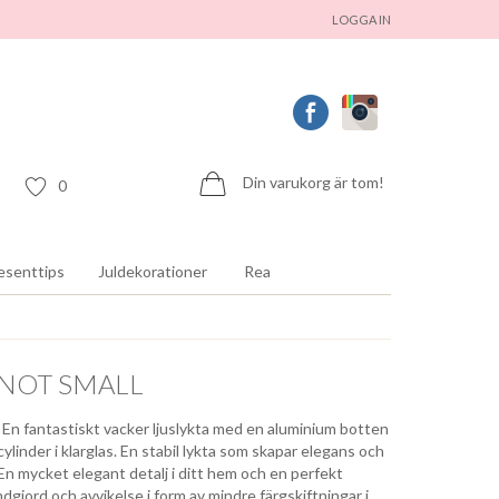
LOGGA IN
Din varukorg är tom!
0
esenttips
Juldekorationer
Rea
KNOT SMALL
er En fantastiskt vacker ljuslykta med en aluminium botten
cylinder i klarglas. En stabil lykta som skapar elegans och
g. En mycket elegant detalj i ditt hem och en perfekt
ndgjord och avvikelse i form av mindre färgskiftningar i