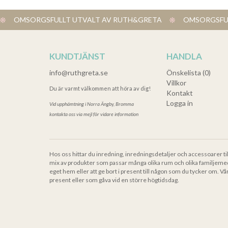
OMSORGSFULLT UTVALT AV RUTH&GRETA
OMSORGSFUL
KUNDTJÄNST
HANDLA
info@ruthgreta.se
Önskelista (0)
Villkor
Du är varmt välkommen att höra av dig!
Kontakt
Logga in
Vid upphämtning i
Norra Ängby, Bromma
kontakta oss via mejl för vidare information
Hos oss hittar du inredning, inredningsdetaljer och accessoarer ti
mix av produkter som passar många olika rum och olika familjeme
eget hem eller att ge bort i present till någon som du tycker om. Vå
present eller som gåva vid en större högtidsdag.