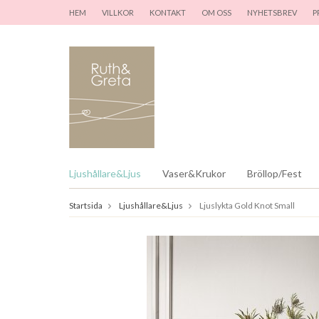
HEM
VILLKOR
KONTAKT
OM OSS
NYHETSBREV
P
Ljushållare&Ljus
Vaser&Krukor
Bröllop/Fest
Startsida
Ljushållare&Ljus
Ljuslykta Gold Knot Small