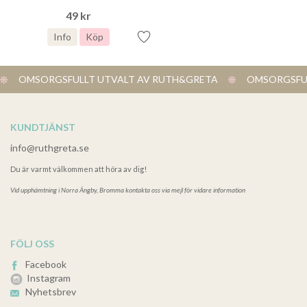
49 kr
Info
Köp
OMSORGSFULLT UTVALT AV RUTH&GRETA
OMSORGSFUL
KUNDTJÄNST
info@ruthgreta.se
Du är varmt välkommen att höra av dig!
Vid upphämtning i
Norra Ängby, Bromma kontakta oss via mejl för vidare information
FÖLJ OSS
Facebook
Instagram
Nyhetsbrev