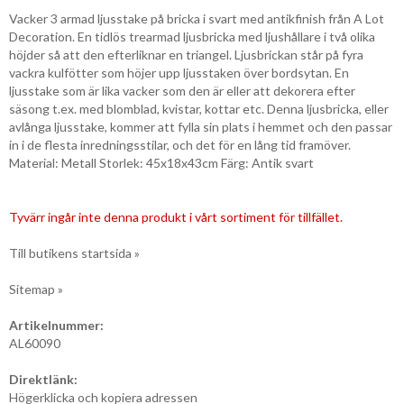
Vacker 3 armad ljusstake på bricka i svart med antikfinish från A Lot
Decoration. En tidlös trearmad ljusbricka med ljushållare i två olika
höjder så att den efterliknar en triangel. Ljusbrickan står på fyra
vackra kulfötter som höjer upp ljusstaken över bordsytan. En
ljusstake som är lika vacker som den är eller att dekorera efter
säsong t.ex. med blomblad, kvistar, kottar etc. Denna ljusbricka, eller
avlånga ljusstake, kommer att fylla sin plats i hemmet och den passar
in i de flesta inredningsstilar, och det för en lång tid framöver.
Material: Metall Storlek: 45x18x43cm Färg: Antik svart
Tyvärr ingår inte denna produkt i vårt sortiment för tillfället.
Till butikens startsida »
Sitemap »
Artikelnummer:
AL60090
Direktlänk:
Högerklicka och kopiera adressen