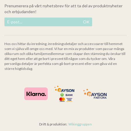
Prenumerera på vårt nyhetsbrev för att ta del av produktnyheter
och erbjudanden!
OK
Hos oss hittar du inredning, inredningsdetaljer och accessoarer till hemmet
som vi själva vill omge oss med. Vi har en mix av produkter som passar många
olika rum och olika familjemedlemmar som skapar den stämning du önskar till
ditt eget hem eller att ge bort i present till någon som du tycker om. Våra
personliga detaljer är perfekta som gå-bort-present eller som gåva vid en
större högtidsdag.
Drift & produktion:
Wikinggruppen