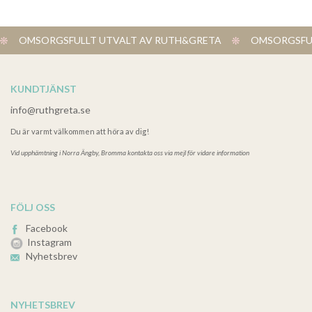
OMSORGSFULLT UTVALT AV RUTH&GRETA
OMSORGSFUL
KUNDTJÄNST
info@ruthgreta.se
Du är varmt välkommen att höra av dig!
Vid upphämtning i
Norra Ängby, Bromma kontakta oss via mejl för vidare information
FÖLJ OSS
Facebook
Instagram
Nyhetsbrev
NYHETSBREV