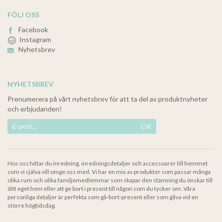
FÖLJ OSS
Facebook
Instagram
Nyhetsbrev
NYHETSBREV
Prenumerera på vårt nyhetsbrev för att ta del av produktnyheter
och erbjudanden!
OK
Hos oss hittar du inredning, inredningsdetaljer och accessoarer till hemmet
som vi själva vill omge oss med. Vi har en mix av produkter som passar många
olika rum och olika familjemedlemmar som skapar den stämning du önskar till
ditt eget hem eller att ge bort i present till någon som du tycker om. Våra
personliga detaljer är perfekta som gå-bort-present eller som gåva vid en
större högtidsdag.