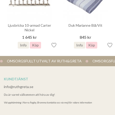
Ljusbricka 10-armad Carter
Duk Marianne Blå/Vit
Nickel
1 645 kr
845 kr
Info
Köp
Info
Köp
OMSORGSFULLT UTVALT AV RUTH&GRETA
OMSORGSFUL
KUNDTJÄNST
info@ruthgreta.se
Du är varmt välkommen att höra av dig!
Vid upphämtning i
Norra Ängby, Bromma kontakta oss via mejl för vidare information