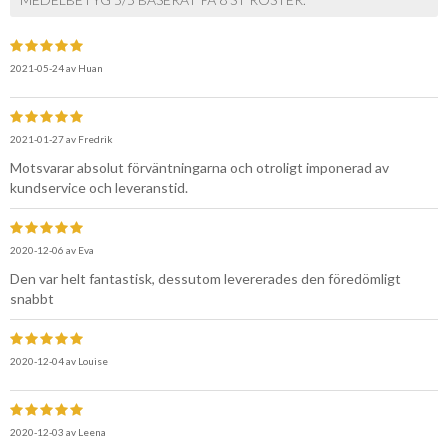
2021-05-24
av
Huan
2021-01-27
av
Fredrik
Motsvarar absolut förväntningarna och otroligt imponerad av
kundservice och leveranstid.
2020-12-06
av
Eva
Den var helt fantastisk, dessutom levererades den föredömligt
snabbt
2020-12-04
av
Louise
2020-12-03
av
Leena