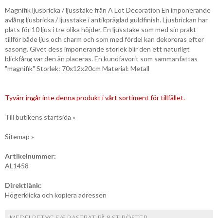
Magnifik ljusbricka / ljusstake från A Lot Decoration En imponerande
avlång ljusbricka / ljusstake i antikpräglad guldfinish. Ljusbrickan har
plats för 10 ljus i tre olika höjder. En ljusstake som med sin prakt
tillför både ljus och charm och som med fördel kan dekoreras efter
säsong. Givet dess imponerande storlek blir den ett naturligt
blickfång var den än placeras. En kundfavorit som sammanfattas
"magnifik" Storlek: 70x12x20cm Material: Metall
Tyvärr ingår inte denna produkt i vårt sortiment för tillfället.
Till butikens startsida »
Sitemap »
Artikelnummer:
AL1458
Direktlänk:
Högerklicka och kopiera adressen
MEDELBETYG 5/5 BASERAT PÅ 8 ST RÖSTER.