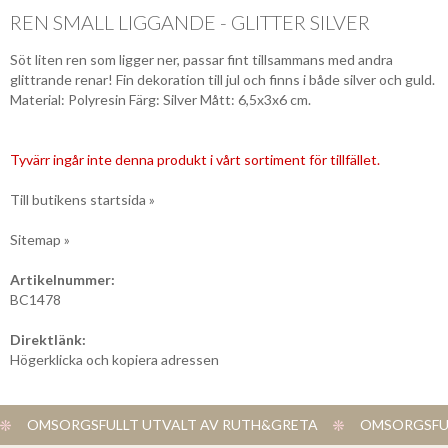
REN SMALL LIGGANDE - GLITTER SILVER
Söt liten ren som ligger ner, passar fint tillsammans med andra
glittrande renar! Fin dekoration till jul och finns i både silver och guld.
Material: Polyresin Färg: Silver Mått: 6,5x3x6 cm.
Tyvärr ingår inte denna produkt i vårt sortiment för tillfället.
Till butikens startsida »
Sitemap »
Artikelnummer:
BC1478
Direktlänk:
Högerklicka och kopiera adressen
OMSORGSFULLT UTVALT AV RUTH&GRETA
OMSORGSFUL