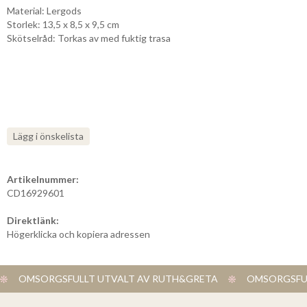
Material: Lergods
Storlek: 13,5 x 8,5 x 9,5 cm
Skötselråd: Torkas av med fuktig trasa
Lägg i önskelista
Artikelnummer:
CD16929601
Direktlänk:
Högerklicka och kopiera adressen
OMSORGSFULLT UTVALT AV RUTH&GRETA
OMSORGSFUL