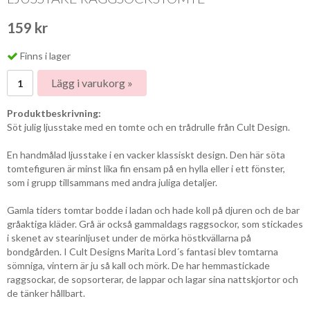
159 kr
Finns i lager
Lägg i varukorg »
Produktbeskrivning:
Söt julig ljusstake med en tomte och en trådrulle från Cult Design.
En handmålad ljusstake i en vacker klassiskt design. Den här söta
tomtefiguren är minst lika fin ensam på en hylla eller i ett fönster,
som i grupp tillsammans med andra juliga detaljer.
Gamla tiders tomtar bodde i ladan och hade koll på djuren och de bar
gråaktiga kläder. Grå är också gammaldags raggsockor, som stickades
i skenet av stearinljuset under de mörka höstkvällarna på
bondgården. I Cult Designs Marita Lord´s fantasi blev tomtarna
sömniga, vintern är ju så kall och mörk. De har hemmastickade
raggsockar, de sopsorterar, de lappar och lagar sina nattskjortor och
de tänker hållbart.