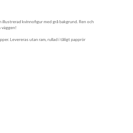
n illustrerad kvinnofigur med grå bakgrund. Ren och
på väggen!
pper. Levereras utan ram, rullad i tåligt papprör