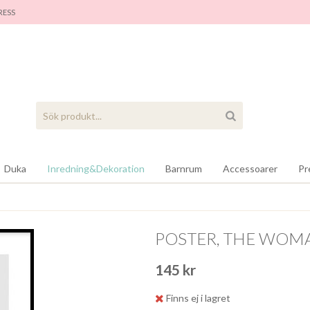
RES
S
Duka
Inredning&Dekoration
Barnrum
Accessoarer
Pr
POSTER, THE WOM
145 kr
Finns ej i lagret