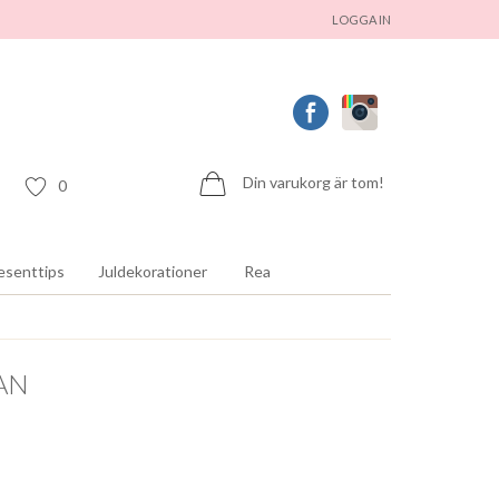
LOGGA IN
Din varukorg är tom!
0
esenttips
Juldekorationer
Rea
AN