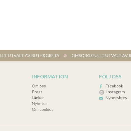
LT UTVALT AV RUTH&GRETA
​ OMSORGSFULLT UTVALT A
INFORMATION
FÖLJ OSS
Om oss
Facebook
Press
Instagram
Länkar
Nyhetsbrev
Nyheter
Om cookies