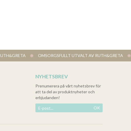
V RUTH&GRETA
​ OMSORGSFULLT UTVALT AV RUTH&GRETA
NYHETSBREV
Prenumerera på vårt nyhetsbrev för
att ta del av produktnyheter och
erbjudanden!
OK