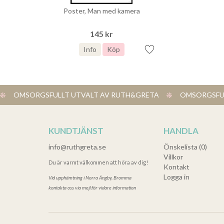
Poster, Man med kamera
145 kr
Info
Köp
OMSORGSFULLT UTVALT AV RUTH&GRETA
OMSORGSFUL
KUNDTJÄNST
HANDLA
info@ruthgreta.se
Önskelista (0)
Villkor
Du är varmt välkommen att höra av dig!
Kontakt
Logga in
Vid upphämtning i
Norra Ängby, Bromma
kontakta oss via mejl för vidare information