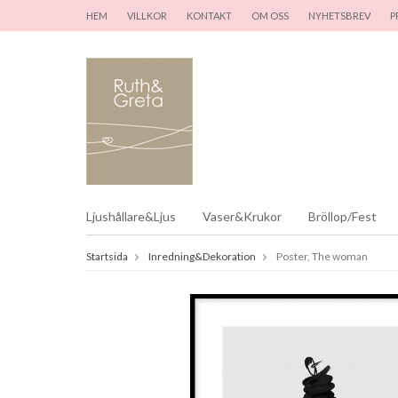
HEM
VILLKOR
KONTAKT
OM OSS
NYHETSBREV
P
Ljushållare&Ljus
Vaser&Krukor
Bröllop/Fest
Startsida
Inredning&Dekoration
Poster, The woman