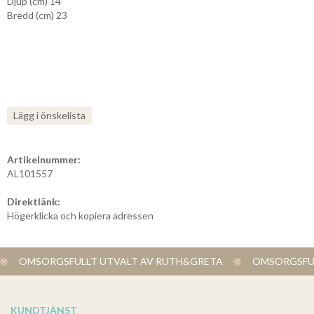
Djup (cm) 14
Bredd (cm) 23
Lägg i önskelista
Artikelnummer:
AL101557
Direktlänk:
Högerklicka och kopiera adressen
OMSORGSFULLT UTVALT AV RUTH&GRETA
OMSORGSFUL
KUNDTJÄNST