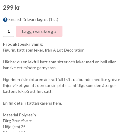
299 kr
Endast få kvar i lagret (1 st)
Lägg i varukorg »
Produktbeskrivning:
Figurin, katt som leker, från A Lot Decoration
Här har du en lekfull katt som sitter och leker med en boll eller
kanske ett mindre garnystan.
Figurinen / skulpturen är kraftfull i sitt utförande med lite grövre
linjer vilket gör att den tar sin plats samtidigt som den återger
kattens lek på ett fint sätt.
En fin detalj i kattälskarens hem.
Material Polyresin
Färg Brun/Svart
Höjd (cm) 25