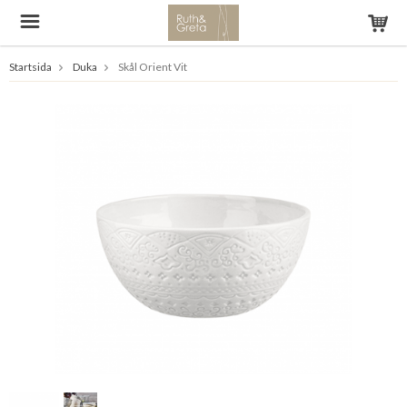
Startsida
Duka
Skål Orient Vit