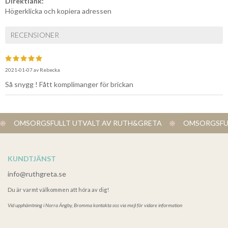
Direktlänk:
Högerklicka och kopiera adressen
RECENSIONER
2021-01-07
av
Rebecka
Så snygg ! Fått komplimanger för brickan
OMSORGSFULLT UTVALT AV RUTH&GRETA
OMSORGSFUL
KUNDTJÄNST
info@ruthgreta.se
Du är varmt välkommen att höra av dig!
Vid upphämtning i
Norra Ängby, Bromma kontakta oss via mejl för vidare information