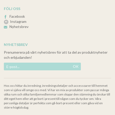
FÖLJ OSS
Facebook
Instagram
Nyhetsbrev
NYHETSBREV
Prenumerera på vårt nyhetsbrev för att ta del av produktnyheter
och erbjudanden!
OK
Hos oss hittar du inredning, inredningsdetaljer och accessoarer till hemmet
som vi själva vill omge oss med. Vi har en mix av produkter som passar många
olika rum och olika familjemedlemmar som skapar den stämning du önskar till
ditt eget hem eller att ge bort i present till någon som du tycker om. Våra
personliga detaljer är perfekta som gå-bort-present eller som gåva vid en
större högtidsdag.