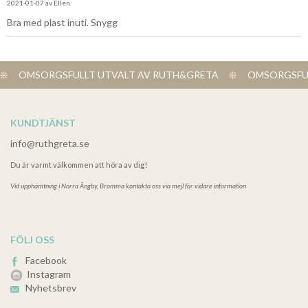
2021-01-07
av
Ellen
Bra med plast inuti. Snygg
OMSORGSFULLT UTVALT AV RUTH&GRETA
OMSORGSFUL
KUNDTJÄNST
info@ruthgreta.se
Du är varmt välkommen att höra av dig!
Vid upphämtning i
Norra Ängby, Bromma kontakta oss via mejl för vidare information
FÖLJ OSS
Facebook
Instagram
Nyhetsbrev