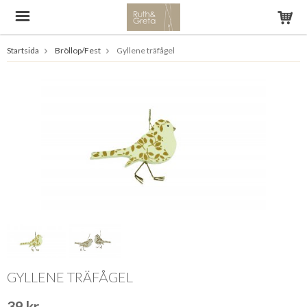
Startsida
Bröllop/Fest
Gyllene träfågel
GYLLENE TRÄFÅGEL
39 kr