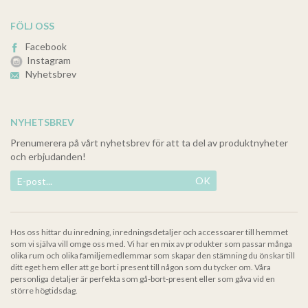
FÖLJ OSS
Facebook
Instagram
Nyhetsbrev
NYHETSBREV
Prenumerera på vårt nyhetsbrev för att ta del av produktnyheter
och erbjudanden!
OK
Hos oss hittar du inredning, inredningsdetaljer och accessoarer till hemmet
som vi själva vill omge oss med. Vi har en mix av produkter som passar många
olika rum och olika familjemedlemmar som skapar den stämning du önskar till
ditt eget hem eller att ge bort i present till någon som du tycker om. Våra
personliga detaljer är perfekta som gå-bort-present eller som gåva vid en
större högtidsdag.