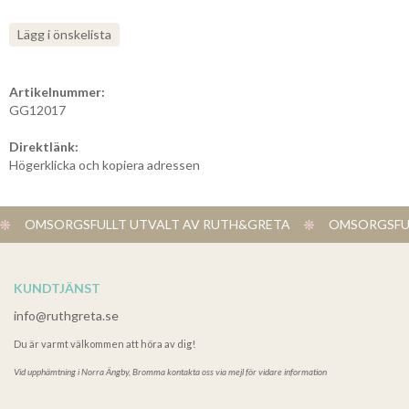
Lägg i önskelista
Artikelnummer:
GG12017
Direktlänk:
Högerklicka och kopiera adressen
OMSORGSFULLT UTVALT AV RUTH&GRETA
OMSORGSFUL
KUNDTJÄNST
info@ruthgreta.se
Du är varmt välkommen att höra av dig!
Vid upphämtning i
Norra Ängby, Bromma kontakta oss via mejl för vidare information