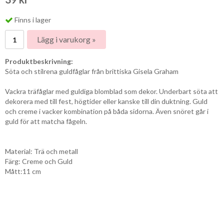
Finns i lager
Lägg i varukorg »
Produktbeskrivning:
Söta och stilrena guldfåglar från brittiska Gisela Graham
Vackra träfåglar med guldiga blomblad som dekor. Underbart söta att
dekorera med till fest, högtider eller kanske till din duktning. Guld
och creme i vacker kombination på båda sidorna. Även snöret går i
guld för att matcha fågeln.
Material: Trä och metall
Färg: Creme och Guld
Mått:11 cm