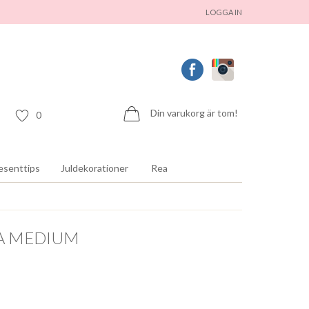
LOGGA IN
Din varukorg är tom!
0
esenttips
Juldekorationer
Rea
A MEDIUM