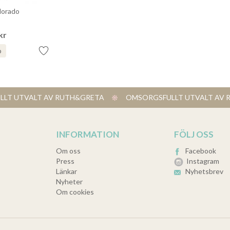
dorado
kr
o
LT UTVALT AV RUTH&GRETA
​ OMSORGSFULLT UTVALT A
INFORMATION
FÖLJ OSS
Om oss
Facebook
Press
Instagram
Länkar
Nyhetsbrev
Nyheter
Om cookies