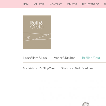
HEM
VILLKOR
KONTAKT
OM OSS
NYHETSBREV
P
Ljushållare&Ljus
Vaser&Krukor
Bröllop/Fest
Startsida
Bröllop/Fest
Glasklocka Bella Medium