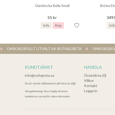
Glasklocka Bella Small
Bricka El
55 kr
349 
Info
Köp
Inf
OMSORGSFULLT UTVALT AV RUTH&GRETA
OMSORGSFUL
KUNDTJÄNST
HANDLA
info@ruthgreta.se
Önskelista (0)
Villkor
Du är varmt välkommen att höra av dig!
Kontakt
Logga in
Vid upphämtning i
Norra Ängby, Bromma
kontakta oss via mejl för vidare information