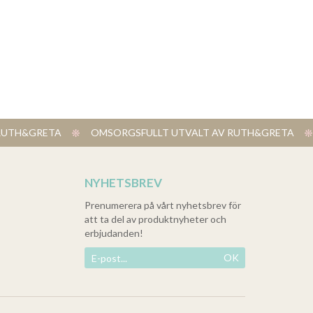
V RUTH&GRETA
​ OMSORGSFULLT UTVALT AV RUTH&GRETA
NYHETSBREV
Prenumerera på vårt nyhetsbrev för
att ta del av produktnyheter och
erbjudanden!
OK