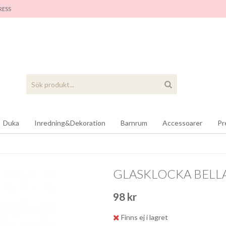
RES
S
Duka
Inredning&Dekoration
Barnrum
Accessoarer
Pr
GLASKLOCKA BELL
98 kr
Finns ej i lagret