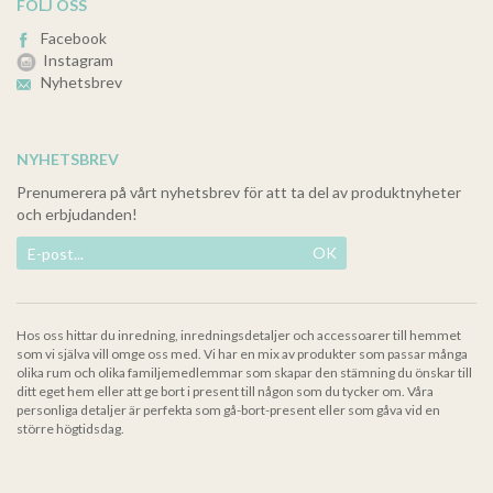
FÖLJ OSS
Facebook
Instagram
Nyhetsbrev
NYHETSBREV
Prenumerera på vårt nyhetsbrev för att ta del av produktnyheter
och erbjudanden!
OK
Hos oss hittar du inredning, inredningsdetaljer och accessoarer till hemmet
som vi själva vill omge oss med. Vi har en mix av produkter som passar många
olika rum och olika familjemedlemmar som skapar den stämning du önskar till
ditt eget hem eller att ge bort i present till någon som du tycker om. Våra
personliga detaljer är perfekta som gå-bort-present eller som gåva vid en
större högtidsdag.