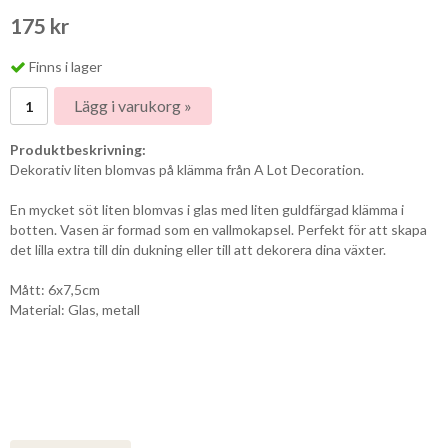
175 kr
Finns i lager
Lägg i varukorg »
Produktbeskrivning:
Dekorativ liten blomvas på klämma från A Lot Decoration.
En mycket söt liten blomvas i glas med liten guldfärgad klämma i
botten. Vasen är formad som en vallmokapsel. Perfekt för att skapa
det lilla extra till din dukning eller till att dekorera dina växter.
Mått: 6x7,5cm
Material: Glas, metall