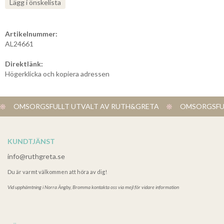
Lägg i önskelista
Artikelnummer:
AL24661
Direktlänk:
Högerklicka och kopiera adressen
OMSORGSFULLT UTVALT AV RUTH&GRETA
OMSORGSFUL
KUNDTJÄNST
info@ruthgreta.se
Du är varmt välkommen att höra av dig!
Vid upphämtning i
Norra Ängby, Bromma kontakta oss via mejl för vidare information