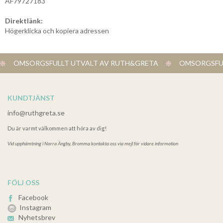
AF79727183
Direktlänk:
Högerklicka och kopiera adressen
OMSORGSFULLT UTVALT AV RUTH&GRETA
OMSORGSFUL
KUNDTJÄNST
info@ruthgreta.se
Du är varmt välkommen att höra av dig!
Vid upphämtning i
Norra Ängby, Bromma kontakta oss via mejl för vidare information
FÖLJ OSS
Facebook
Instagram
Nyhetsbrev