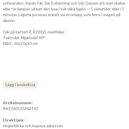
utföranden; Kanin, Får, Säl, Enhörning och Val. Genom att man skakar
eller rör lampan så kan den lysa i två olika lägen - i 5 sekunder eller i 5
minuter. Lägena justeras enkelt via en knapp som finns i magen på
djuren.
Går på batteri (CR2032), medföljer.
Tvättråd: Mjukisdel 30°
Mått: 10x10x10 cm
Lägg i önskelista
Artikelnummer:
RA3760125262192
Direktlänk:
Högerklicka och kopiera adressen