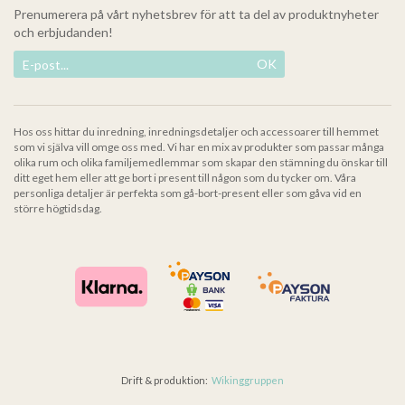
Prenumerera på vårt nyhetsbrev för att ta del av produktnyheter
och erbjudanden!
OK
Hos oss hittar du inredning, inredningsdetaljer och accessoarer till hemmet
som vi själva vill omge oss med. Vi har en mix av produkter som passar många
olika rum och olika familjemedlemmar som skapar den stämning du önskar till
ditt eget hem eller att ge bort i present till någon som du tycker om. Våra
personliga detaljer är perfekta som gå-bort-present eller som gåva vid en
större högtidsdag.
Drift & produktion:
Wikinggruppen