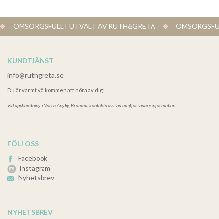
OMSORGSFULLT UTVALT AV RUTH&GRETA
OMSORGSFUL
KUNDTJÄNST
info@ruthgreta.se
Du är varmt välkommen att höra av dig!
Vid upphämtning i
Norra Ängby, Bromma kontakta oss via mejl för vidare information
FÖLJ OSS
Facebook
Instagram
Nyhetsbrev
NYHETSBREV