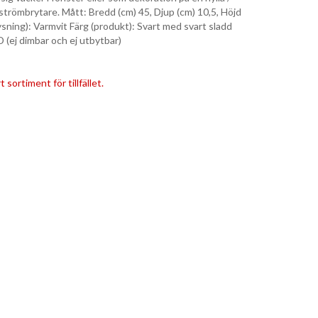
strömbrytare. Mått: Bredd (cm) 45, Djup (cm) 10,5, Höjd
ysning): Varmvit Färg (produkt): Svart med svart sladd
ED (ej dimbar och ej utbytbar)
 sortiment för tillfället.