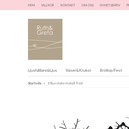
HEM
VILLKOR
KONTAKT
OM OSS
NYHETSBREV
P
Ljushållare&Ljus
Vaser&Krukor
Bröllop/Fest
Startsida
Elljusstake metall Träd