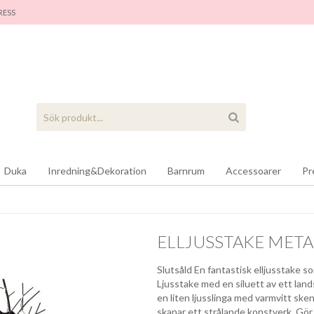
RES
S
Duka
Inredning&Dekoration
Barnrum
Accessoarer
Pr
ELLJUSSTAKE META
Slutsåld En fantastisk elljusstake s
Ljusstake med en siluett av ett land
en liten ljusslinga med varmvitt sken
skapar ett strålande konstverk. Gör s