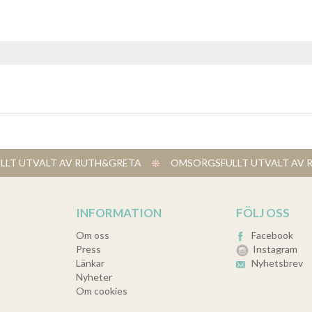
LT UTVALT AV RUTH&GRETA
​ OMSORGSFULLT UTVALT A
INFORMATION
FÖLJ OSS
Om oss
Facebook
Press
Instagram
Länkar
Nyhetsbrev
Nyheter
Om cookies