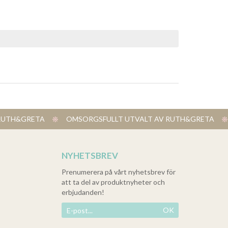
V RUTH&GRETA
​ OMSORGSFULLT UTVALT AV RUTH&GRETA
NYHETSBREV
Prenumerera på vårt nyhetsbrev för
att ta del av produktnyheter och
erbjudanden!
OK