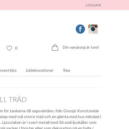
LOGGA IN
Din varukorg är tom!
0
esenttips
Juldekorationer
Rea
LL TRÄD
om för tankarna till sagovärlden, från Gnosjö Konstsmide
skap med två större träd och en glänta med hus inlindad i
. Ljusstaken är i svart metall med 36 små ljuskällor som
ig vacker i fönster eller som dekoration på en hylla /