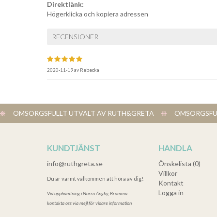
Direktlänk:
Högerklicka och kopiera adressen
RECENSIONER
2020-11-19
av
Rebecka
OMSORGSFULLT UTVALT AV RUTH&GRETA
OMSORGSFUL
KUNDTJÄNST
HANDLA
info@ruthgreta.se
Önskelista (0)
Villkor
Du är varmt välkommen att höra av dig!
Kontakt
Logga in
Vid upphämtning i
Norra Ängby, Bromma
kontakta oss via mejl för vidare information