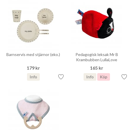
Barnservis med stjärnor (eko.)
Pedagogisk leksak Mr B
Krambubben LullaLove
179 kr
165 kr
Info
Info
Köp