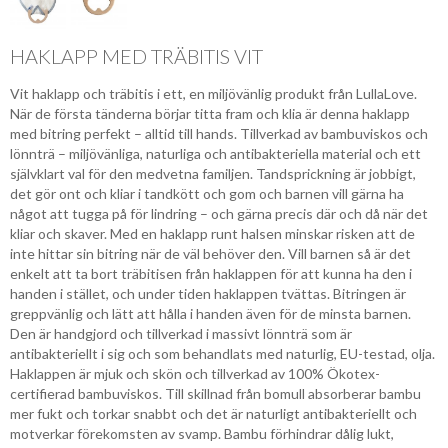
HAKLAPP MED TRÄBITIS VIT
Vit haklapp och träbitis i ett, en miljövänlig produkt från LullaLove.
När de första tänderna börjar titta fram och klia är denna haklapp
med bitring perfekt – alltid till hands. Tillverkad av bambuviskos och
lönnträ – miljövänliga, naturliga och antibakteriella material och ett
självklart val för den medvetna familjen. Tandsprickning är jobbigt,
det gör ont och kliar i tandkött och gom och barnen vill gärna ha
något att tugga på för lindring – och gärna precis där och då när det
kliar och skaver. Med en haklapp runt halsen minskar risken att de
inte hittar sin bitring när de väl behöver den. Vill barnen så är det
enkelt att ta bort träbitisen från haklappen för att kunna ha den i
handen i stället, och under tiden haklappen tvättas. Bitringen är
greppvänlig och lätt att hålla i handen även för de minsta barnen.
Den är handgjord och tillverkad i massivt lönnträ som är
antibakteriellt i sig och som behandlats med naturlig, EU-testad, olja.
Haklappen är mjuk och skön och tillverkad av 100% Ökotex-
certifierad bambuviskos. Till skillnad från bomull absorberar bambu
mer fukt och torkar snabbt och det är naturligt antibakteriellt och
motverkar förekomsten av svamp. Bambu förhindrar dålig lukt,