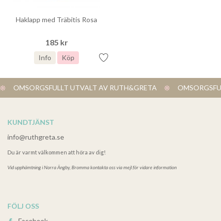
Haklapp med Träbitis Rosa
185 kr
Info
Köp
OMSORGSFULLT UTVALT AV RUTH&GRETA
OMSORGSFUL
KUNDTJÄNST
info@ruthgreta.se
Du är varmt välkommen att höra av dig!
Vid upphämtning i
Norra Ängby, Bromma kontakta oss via mejl för vidare information
FÖLJ OSS
Facebook