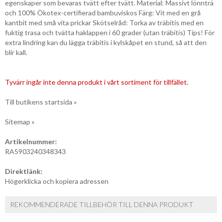
egenskaper som bevaras tvätt efter tvätt. Material: Massivt lönnträ
och 100% Ökotex-certifierad bambuviskos Färg: Vit med en grå
kantbit med små vita prickar Skötselråd: Torka av träbitis med en
fuktig trasa och tvätta haklappen i 60 grader (utan träbitis) Tips! För
extra lindring kan du lägga träbitis i kylskåpet en stund, så att den
blir kall.
Tyvärr ingår inte denna produkt i vårt sortiment för tillfället.
Till butikens startsida »
Sitemap »
Artikelnummer:
RA5903240348343
Direktlänk:
Högerklicka och kopiera adressen
REKOMMENDERADE TILLBEHÖR TILL DENNA PRODUKT